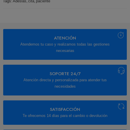
Tags:
Adeslas
,
cita
,
paciente
ATENCIÓN
Atendemos tu caso y realizamos todas las gestiones
necesarias
SOPORTE 24/7
Atención directa y personalizada para atender tus
necesidades
SATISFACCIÓN
Te ofrecemos 14 días para el cambio o devolución