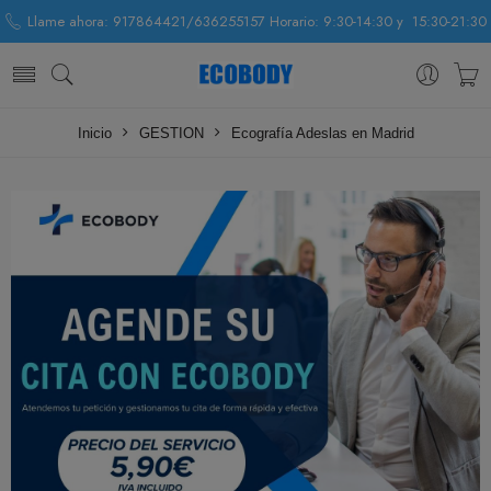
Llame ahora: 917864421/636255157 Horario: 9:30-14:30 y 15:30-21:30
Inicio
GESTION
Ecografía Adeslas en Madrid