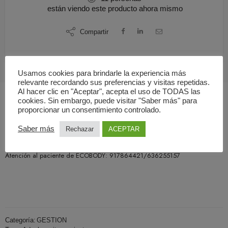
están viendo este producto ahora mismo
Compartir
Usamos cookies para brindarle la experiencia más
relevante recordando sus preferencias y visitas repetidas.
Al hacer clic en "Aceptar", acepta el uso de TODAS las
cookies. Sin embargo, puede visitar "Saber más" para
proporcionar un consentimiento controlado.
Descripción
Saber más
Rechazar
ACEPTAR
Gestión de cita para pacientes que precisen Ecografía Adeslas en Madrid.
Atención al paciente de ECOBODY: 917864421/636255157
Categoría:
GESTION