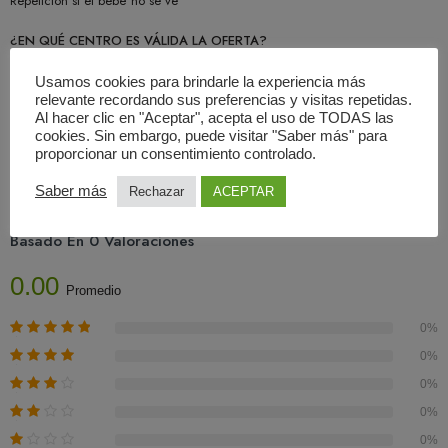
Repetición si el bebé no se ve
¿EN QUÉ CENTRO ES VÁLIDA LA OFERTA?
Dirección: Paseo de los Pinos sn Alcalá de Henares(Madrid)
Cita previa: 636255157 (llamada o whatssap)
Usamos cookies para brindarle la experiencia más
relevante recordando sus preferencias y visitas repetidas.
Al hacer clic en "Aceptar", acepta el uso de TODAS las
cookies. Sin embargo, puede visitar "Saber más" para
proporcionar un consentimiento controlado.
Saber más
Rechazar
ACEPTAR
Valoraciones (0)
Basado En 0 Valoraciones
0.00
Promedio
0%
0%
0%
0%
0%