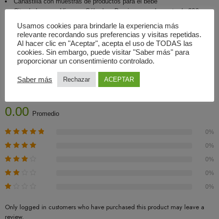
Canastilla con muestras de productos para el bebé
Cita de Lunes a Viernes. Sábado y Domingos suplemento de 20€
Usamos cookies para brindarle la experiencia más
relevante recordando sus preferencias y visitas repetidas.
Al hacer clic en "Aceptar", acepta el uso de TODAS las
cookies. Sin embargo, puede visitar "Saber más" para
proporcionar un consentimiento controlado.
Valoraciones (0)
Saber más
Rechazar
ACEPTAR
Basado En 0 Valoraciones
0.00
Promedio
0%
0%
0%
0%
0%
Only logged in customers who have purchased this product may leave a
review.