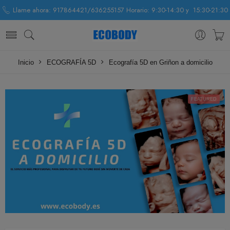
Llame ahora: 917864421/636255157 Horario: 9:30-14:30 y 15:30-21:30
Inicio
ECOGRAFÍA 5D
Ecografía 5D en Griñon a domicilio
FEATURED