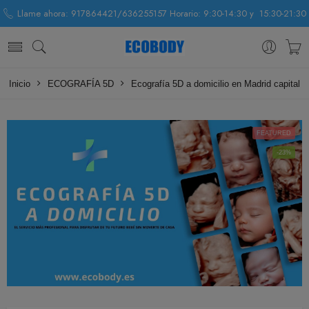
Llame ahora: 917864421/636255157 Horario: 9:30-14:30 y 15:30-21:30
Inicio
ECOGRAFÍA 5D
Ecografía 5D a domicilio en Madrid capital
FEATURED
-23%