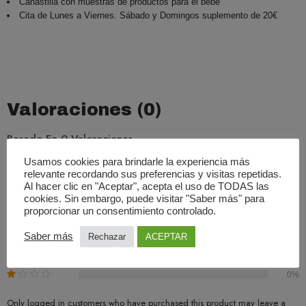
Canastilla con muestras de productos para el bebé
Cita de Lunes a Viernes. Sábado y Domingos suplemento de 20€
Valoraciones (0)
Basado En 0 Valoraciones
Usamos cookies para brindarle la experiencia más
0.00
Promedio
relevante recordando sus preferencias y visitas repetidas.
Al hacer clic en "Aceptar", acepta el uso de TODAS las
cookies. Sin embargo, puede visitar "Saber más" para
0%
proporcionar un consentimiento controlado.
0%
Saber más
Rechazar
ACEPTAR
0%
0%
0%
Only logged in customers who have purchased this product may leave a