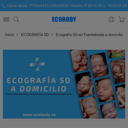
Llame ahora: 917864421/636255157 Horario: 9:30-14:30 y 15:30-21:30
Inicio
ECOGRAFÍA 5D
Ecografía 5D en Fuenlabrada a domicilio
-32%