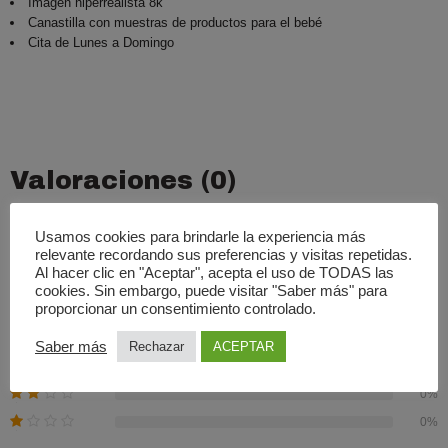
Imagen hiperrealista 8k
Canastilla con muestras de productos para el bebé
Cita de Lunes a Domingo
Valoraciones (0)
Basado En 0 Valoraciones
Usamos cookies para brindarle la experiencia más
relevante recordando sus preferencias y visitas repetidas.
0.00
Al hacer clic en "Aceptar", acepta el uso de TODAS las
Promedio
cookies. Sin embargo, puede visitar "Saber más" para
proporcionar un consentimiento controlado.
0%
0%
Saber más
Rechazar
ACEPTAR
0%
0%
0%