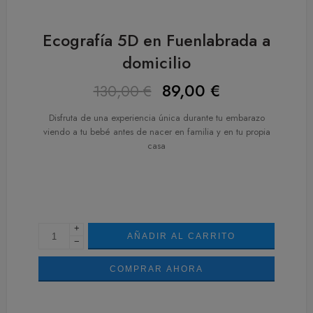
Ecografía 5D en Fuenlabrada a
domicilio
89,00
€
130,00
€
Disfruta de una experiencia única durante tu embarazo
viendo a tu bebé antes de nacer en familia y en tu propia
casa
+
AÑADIR AL CARRITO
−
COMPRAR AHORA