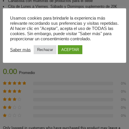
Canastilla con muestras de productos para el bebé
Cita de Lunes a Viernes. Sábado y Domingos suplemento de 20€
Usamos cookies para brindarle la experiencia más
relevante recordando sus preferencias y visitas repetidas.
Al hacer clic en "Aceptar", acepta el uso de TODAS las
cookies. Sin embargo, puede visitar "Saber más" para
proporcionar un consentimiento controlado.
Valoraciones (0)
Saber más
Rechazar
ACEPTAR
Basado En 0 Valoraciones
0.00
Promedio
0%
0%
0%
0%
0%
Only logged in customers who have purchased this product may leave a