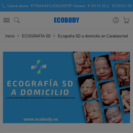
Llame ahora: 917864421/636255157 Horario: 9:30-14:30 y 15:30-21:30
Inicio
ECOGRAFÍA 5D
Ecografía 5D a domicilio en Carabanchel
FEATURED