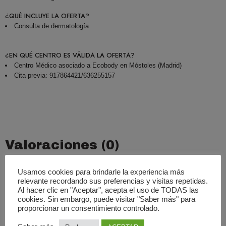
¿QUÉ INCLUYE LA OFERTA?
Consulta de dermatología
¿EN QUÉ CENTRO ES VÁLIDA LA OFERTA?
Centro Médico asociado a Ecobody en Móstoles (Madrid)
Cita previa: 917864421/636255157
Valoraciones (0)
Basado En 0 Valoraciones
Usamos cookies para brindarle la experiencia más
relevante recordando sus preferencias y visitas repetidas.
0.00
Al hacer clic en "Aceptar", acepta el uso de TODAS las
Promedio
cookies. Sin embargo, puede visitar "Saber más" para
proporcionar un consentimiento controlado.
0%
0%