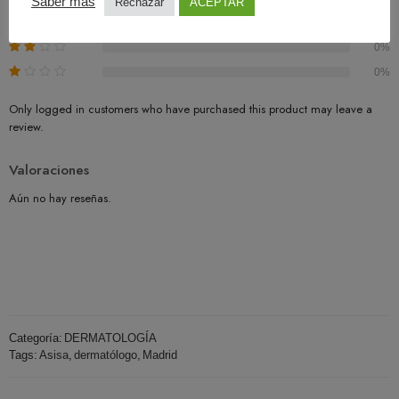
Saber más
Rechazar
ACEPTAR
0%
0%
0%
Only logged in customers who have purchased this product may leave a
review.
Valoraciones
Aún no hay reseñas.
Categoría:
DERMATOLOGÍA
Tags:
Asisa
,
dermatólogo
,
Madrid