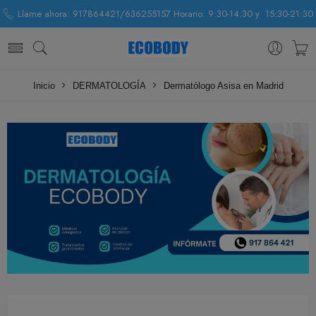
Llame ahora: 917864421/636255157 Horario: 9:30-14:30 y 15:30-21:30
Inicio
DERMATOLOGÍA
Dermatólogo Asisa en Madrid