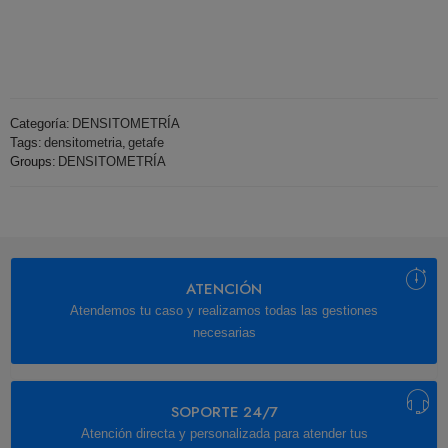
Categoría:
DENSITOMETRÍA
Tags:
densitometria
,
getafe
Groups:
DENSITOMETRÍA
ATENCIÓN
Atendemos tu caso y realizamos todas las gestiones
necesarias
SOPORTE 24/7
Atención directa y personalizada para atender tus