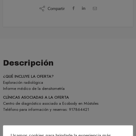
Compartir
Descripción
¿QUÉ INCLUYE LA OFERTA?
Exploración radiológica
Informe médico de la densitometría
CLÍNICAS ASOCIADAS A LA OFERTA
Centro de diagnóstico asociado a Ecobody en Móstoles
Teléfono para información y reservas: 917864421
Usamos cookies para brindarle la experiencia más