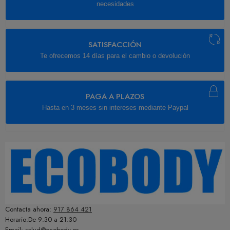
necesidades
SATISFACCIÓN
Te ofrecemos 14 días para el cambio o devolución
PAGA A PLAZOS
Hasta en 3 meses sin intereses mediante Paypal
Contacta ahora:
917 864 421
Horario:De 9:30 a 21:30
Email:
salud@ecobody.es