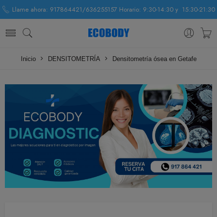
Llame ahora: 917864421/636255157 Horario: 9:30-14:30 y 15:30-21:30
Inicio
DENSITOMETRÍA
Densitometría ósea en Getafe