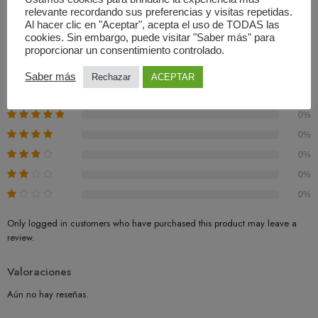
relevante recordando sus preferencias y visitas repetidas.
Valoraciones (0)
Al hacer clic en "Aceptar", acepta el uso de TODAS las
cookies. Sin embargo, puede visitar "Saber más" para
proporcionar un consentimiento controlado.
Basado En 0 Valoraciones
Saber más
Rechazar
ACEPTAR
0.00
Promedio
0%
0%
0%
0%
0%
Only logged in customers who have purchased this product may leave a
review.
Valoraciones
Aún no hay reseñas.