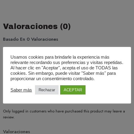
Valoraciones (0)
Basado En 0 Valoraciones
0.00
Promedio
Usamos cookies para brindarle la experiencia más
relevante recordando sus preferencias y visitas repetidas.
0%
Al hacer clic en "Aceptar", acepta el uso de TODAS las
cookies. Sin embargo, puede visitar "Saber más" para
0%
proporcionar un consentimiento controlado.
0%
Saber más
Rechazar
ACEPTAR
0%
0%
Only logged in customers who have purchased this product may leave a
review.
Valoraciones