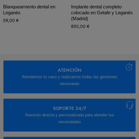
Blanqueamiento dental en
Implante dental completo
Leganés
colocado en Getafe y Leganés
(Madrid)
59,00
€
850,00
€
ATENCIÓN
Atendemos tu caso y realizamos todas las gestiones
necesarias
SOPORTE 24/7
Atención directa y personalizada para atender tus
necesidades