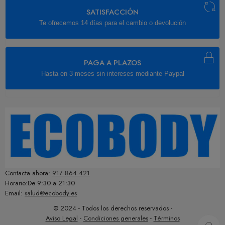
SATISFACCIÓN
Te ofrecemos 14 días para el cambio o devolución
PAGA A PLAZOS
Hasta en 3 meses sin intereses mediante Paypal
Contacta ahora:
917 864 421
Horario:De 9:30 a 21:30
Email:
salud@ecobody.es
© 2024 - Todos los derechos reservados -
Aviso Legal
-
Condiciones generales
-
Términos