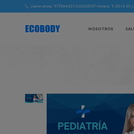
Llame ahora: 917864421/636255157 Horario: 9:30-14:30 y
NOSOTROS
SAL