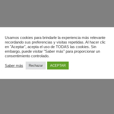
Usamos cookies para brindarle la experiencia más relevante
recordando sus preferencias y visitas repetidas. Al hacer clic
en "Aceptar", acepta el uso de TODAS las cookies. Sin
FERTA?
embargo, puede visitar "Saber más" para proporcionar un
consentimiento controlado.
dy en Coslada
7
Saber más
Rechazar
ACEPTAR