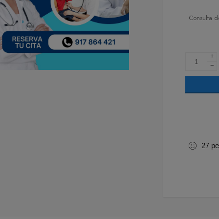
Consulta d
+
−
27
pe