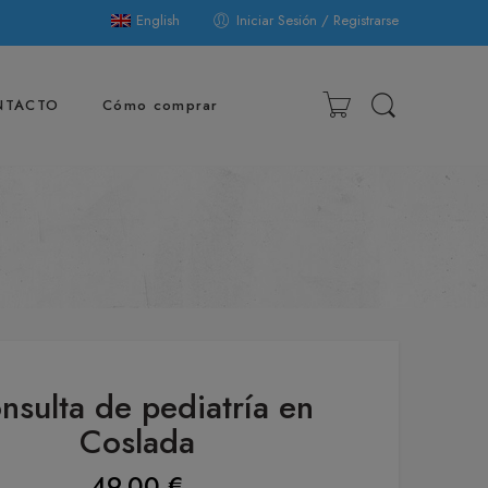
English
Iniciar Sesión / Registrarse
NTACTO
Cómo comprar
nsulta de pediatría en
Coslada
49,00
€