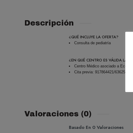
Descripción
¿QUÉ INCLUYE LA OFERTA?
Consulta de pediatría
¿EN QUÉ CENTRO ES VÁLIDA LA O
Centro Médico asociado a Ecobo
Cita previa: 917864421/63625515
Valoraciones (0)
Basado En 0 Valoraciones