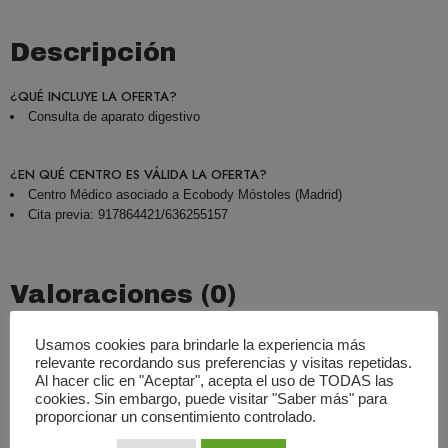
Descripción
¿QUÉ INCLUYE LA OFERTA?
Consulta de aparato digestivo
¿EN QUÉ CENTRO ES VÁLIDA LA OFERTA?
Centro Médico asociado a Ecobody Móstoles (Madrid)
Cita previa: 917864421/636255157
Valoraciones (0)
Basado En 0 Valoraciones
Usamos cookies para brindarle la experiencia más
relevante recordando sus preferencias y visitas repetidas.
0.00
Al hacer clic en "Aceptar", acepta el uso de TODAS las
Promedio
cookies. Sin embargo, puede visitar "Saber más" para
proporcionar un consentimiento controlado.
0%