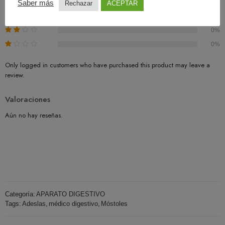
0%
Saber más
Rechazar
ACEPTAR
0%
0%
0%
Only logged in customers who have purchased this product may leave a
review.
Valoraciones
Aún no hay reseñas.
Categoría:
APARATO DIGESTIVO
Tags:
Adeslas
,
médico digestivo
,
Móstoles