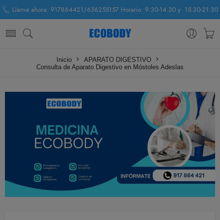
Llame ahora: 917864421/636255157 Horario: 9:30-14:30 y 15:30-21:30
Inicio
APARATO DIGESTIVO
Consulta de Aparato Digestivo en Móstoles Adeslas