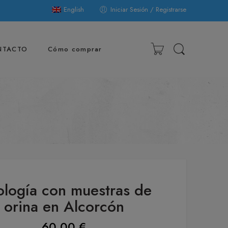
English
Iniciar Sesión / Registrarse
NTACTO
Cómo comprar
ología con muestras de
orina en Alcorcón
60,00
€