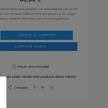
 demandada para personas con antecedentes previos de
las vías urinarias habitualmente por presencia de sangre
orina o detectar otros virus como el citomegalovirus.
AÑADIR AL CARRITO
COMPRAR AHORA
Hacer una consultar
rsonas
están viendo este producto ahora mismo
Compartir