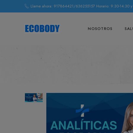
Llame ahora: 917864421/636255157 Horario: 9:30-14:30 y
NOSOTROS
SAL