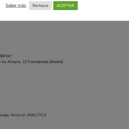
Saber más
Rechazar
ACEPTAR
FERTA?
 los Arroyos, 13 Fuenlabrada (Madrid)
roups:
Alcorcón
,
ANALÍTICA