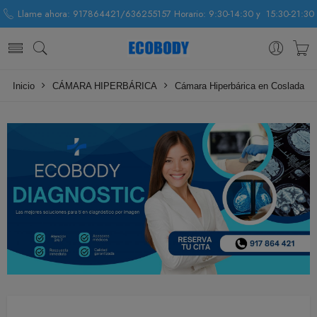
Llame ahora: 917864421/636255157 Horario: 9:30-14:30 y 15:30-21:30
Inicio
CÁMARA HIPERBÁRICA
Cámara Hiperbárica en Coslada