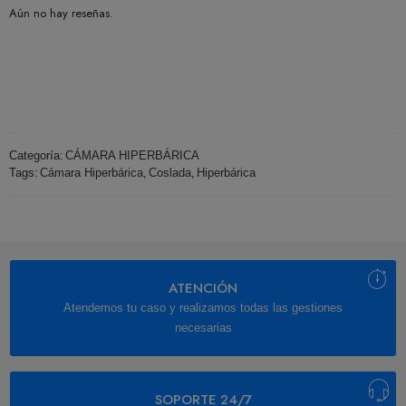
Aún no hay reseñas.
Categoría:
CÁMARA HIPERBÁRICA
Tags:
Cámara Hiperbárica
,
Coslada
,
Hiperbárica
ATENCIÓN
Atendemos tu caso y realizamos todas las gestiones
necesarias
SOPORTE 24/7