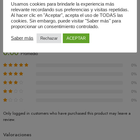
Usamos cookies para brindarle la experiencia más
relevante recordando sus preferencias y visitas repetidas.
Al hacer clic en "Aceptar", acepta el uso de TODAS las
cookies. Sin embargo, puede visitar "Saber más" para
Valoraciones (0)
proporcionar un consentimiento controlado.
Basado En 0 Valoraciones
Saber más
Rechazar
ACEPTAR
0.00
Promedio
0%
0%
0%
0%
0%
Only logged in customers who have purchased this product may leave a
review.
Valoraciones