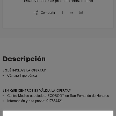
están viendo este producto ahora mismo
Compartir
Descripción
¿QUÉ INCLUYE LA OFERTA?
Cámara Hiperbárica
¿EN QUÉ CENTROS ES VÁLIDA LA OFERTA?
Centro Médico asociado a ECOBODY en San Fernando de Henares
Información y cita previa: 917864421