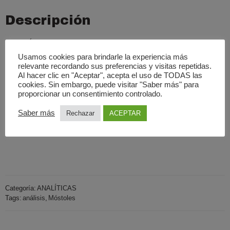
Descripción
¿QUÉ INCLUYE LA OFERTA?
Usamos cookies para brindarle la experiencia más
Análisis de sangre en Móstoles (Madrid)
relevante recordando sus preferencias y visitas repetidas.
Al hacer clic en "Aceptar", acepta el uso de TODAS las
¿EN QUÉ CENTRO ES VÁLIDA LA OFERTA?
cookies. Sin embargo, puede visitar "Saber más" para
proporcionar un consentimiento controlado.
Centro Ecobody
C/Valverde de los Arroyos, 13 Fuenlabrada (Madrid)
Saber más
Rechazar
ACEPTAR
Presupuesto sin compromiso en los teléfonos 917864421 y 636255157
Categoría:
ANALÍTICAS
Tags:
análisis
,
Móstoles