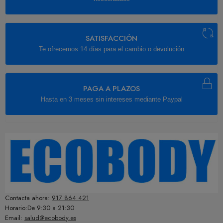
SATISFACCIÓN
Te ofrecemos 14 días para el cambio o devolución
PAGA A PLAZOS
Hasta en 3 meses sin intereses mediante Paypal
Contacta ahora:
917 864 421
Horario:De 9:30 a 21:30
Email:
salud@ecobody.es