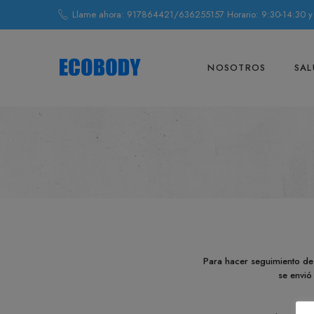
Llame ahora: 917864421/636255157 Horario: 9:30-14:30 y
NOSOTROS
SAL
Para hacer seguimiento de 
se envió