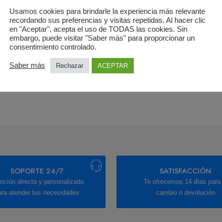
o
Usamos cookies para brindarle la experiencia más relevante
recordando sus preferencias y visitas repetidas. Al hacer clic
en "Aceptar", acepta el uso de TODAS las cookies. Sin
rónico de facturación
embargo, puede visitar "Saber más" para proporcionar un
consentimiento controlado.
Saber más
Rechazar
ACEPTAR
SEGUIR
SOPORTE 24/7
SATISFACCIÓN
nción directa y personalizada
Te ofrecemos 14 días para 
ara atender tus necesidades
cambio o devolución