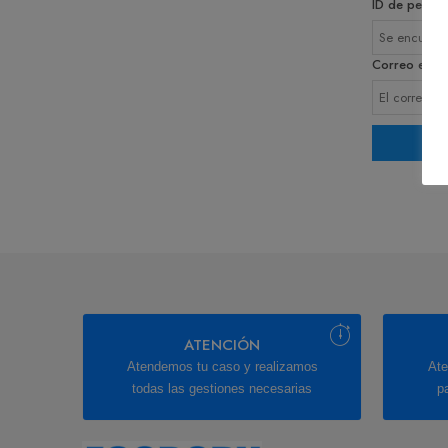
ID de pedid
Correo elect
ATENCIÓN
Atendemos tu caso y realizamos
Ate
todas las gestiones necesarias
p