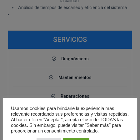
la calidad.
Análisis de tiempos de escaneo y eficiencia del sistema.
SERVICIOS
Diagnósticos
Mantenimientos
Reparaciones
Usamos cookies para brindarle la experiencia más
relevante recordando sus preferencias y visitas repetidas.
Resonancias magnéticas
Al hacer clic en "Aceptar", acepta el uso de TODAS las
cookies. Sin embargo, puede visitar "Saber más" para
proporcionar un consentimiento controlado.
Antenas de resonancia