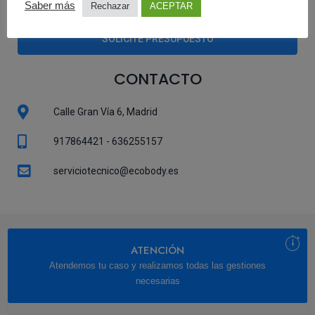
Saber más
Rechazar
ACEPTAR
SOLICITE PRESUPUESTO
CONTACTO
Calle Gran Vía 6, Madrid
917864421 - 636255157
serviciotecnico@ecobody.es
ATENCIÓN
Atendemos tu caso y realizamos todas las gestiones
necesarias