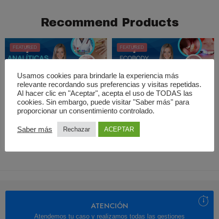
Recommend Products
FEATURED
FEATURED
Usamos cookies para brindarle la experiencia más
Añadir al carrito
Añadir al carrito
relevante recordando sus preferencias y visitas repetidas.
Al hacer clic en "Aceptar", acepta el uso de TODAS las
Seminograma en Fuenlabrada
Limpieza dental en Madrid
cookies. Sin embargo, puede visitar "Saber más" para
proporcionar un consentimiento controlado.
100,00
€
30,00
€
Saber más
Rechazar
ACEPTAR
ATENCIÓN
Atendemos tu caso y realizamos todas las gestiones