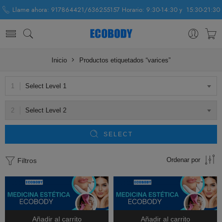
Llame ahora: 917864421/636255157 Horario: 9:30-14:30 y 15:30-21:30
Inicio
Productos etiquetados “varices”
Select Level 1
Select Level 2
SELECT
Ordenar por
Filtros
Añadir al carrito
Añadir al carrito