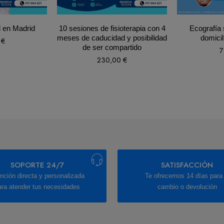
l en Madrid
10 sesiones de fisioterapia con 4
Ecografía 
meses de caducidad y posibilidad
domicil
0
€
de ser compartido
7
230,00
€
SOPORTE 24/7
SATISFACCIÓN
nción directa y personalizada
Te ofrecemos 14 días para 
ara atender tus necesidades
cambio o devolución