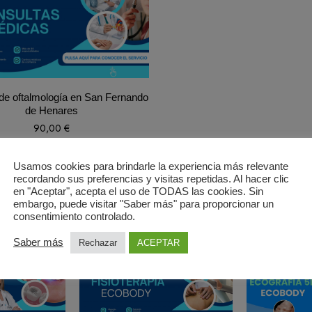
de oftalmología en San Fernando
de Henares
90,00
€
Usamos cookies para brindarle la experiencia más relevante
recordando sus preferencias y visitas repetidas. Al hacer clic
en "Aceptar", acepta el uso de TODAS las cookies. Sin
embargo, puede visitar "Saber más" para proporcionar un
consentimiento controlado.
Recommend Products
Saber más
Rechazar
ACEPTAR
FEATURED
FEATURED