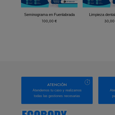
Seminograma en Fuenlabrada
Limpieza denta
100,00
€
30,0
ATENCIÓN
Atendemos tu caso y realizamos
Ate
todas las gestiones necesarias
p