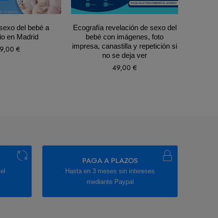
sexo del bebé a
Ecografía revelación de sexo del
3 sesion
io en Madrid
bebé con imágenes, foto
minut
impresa, canastilla y repetición si
me
9,00
€
no se deja ver
49,00
€
PAGA A PLAZOS
el
Hasta en 3 meses sin intereses
mediante Paypal