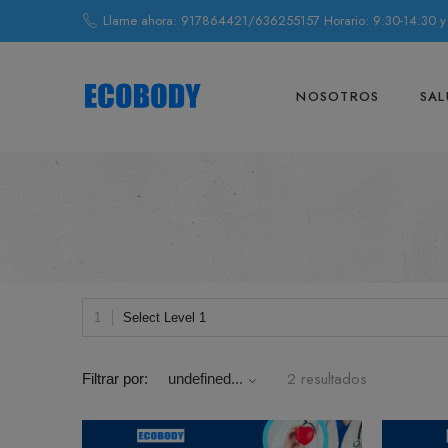
Llame ahora: 917864421/636255157 Horario: 9:30-14:30 y
NOSOTROS
SAL
Select Level 1
2 resultados
Filtrar por:
undefined...