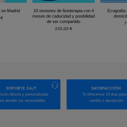
l en Madrid
10 sesiones de fisioterapia con 4
Ecografía 
meses de caducidad y posibilidad
domicil
0
€
de ser compartido
7
230,00
€
SOPORTE 24/7
SATISFACCIÓN
nción directa y personalizada
Te ofrecemos 14 días para 
ara atender tus necesidades
cambio o devolución