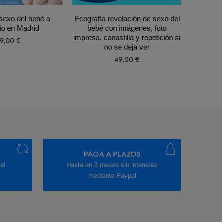
sexo del bebé a
Ecografía revelación de sexo del
3 sesion
io en Madrid
bebé con imágenes, foto
minut
impresa, canastilla y repetición si
me
9,00
€
no se deja ver
49,00
€
PAGA A PLAZOS
el
Hasta en 3 meses sin intereses
mediante Paypal