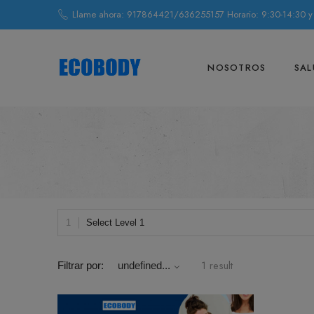
Llame ahora: 917864421/636255157 Horario: 9:30-14:30 y
NOSOTROS
SAL
Select Level 1
1 result
Filtrar por:
undefined...