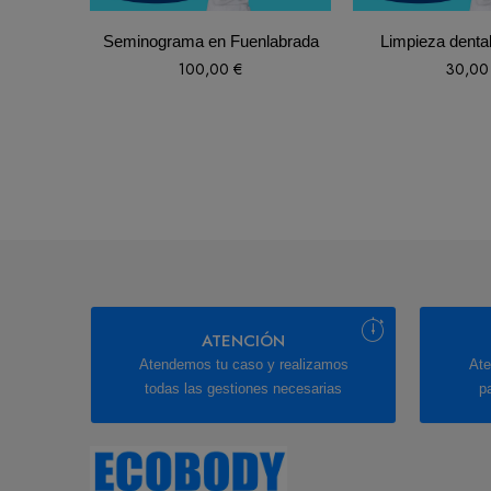
Seminograma en Fuenlabrada
Limpieza denta
100,00
€
30,0
ATENCIÓN
Atendemos tu caso y realizamos
Ate
todas las gestiones necesarias
p