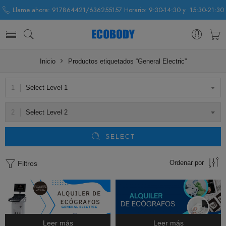
Llame ahora: 917864421/636255157 Horario: 9:30-14:30 y 15:30-21:30
Inicio
Productos etiquetados “General Electric”
Select Level 1
Select Level 2
SELECT
Ordenar por
Filtros
Leer más
Leer más