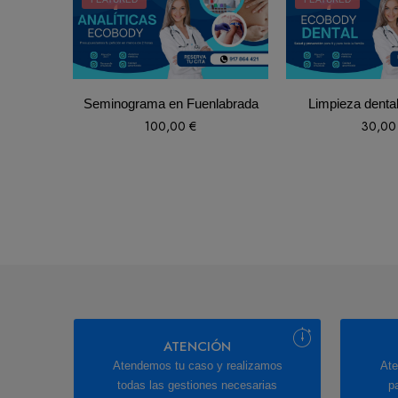
Seminograma en Fuenlabrada
Limpieza denta
100,00
€
30,0
ATENCIÓN
Atendemos tu caso y realizamos
Ate
todas las gestiones necesarias
p