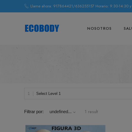
Llame ahora: 917864421/636255157 Horario: 9:30-14:30 y
NOSOTROS
SAL
Select Level 1
1 result
Filtrar por:
undefined...