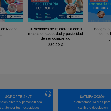
l en Madrid
10 sesiones de fisioterapia con 4
Ecografía 
meses de caducidad y posibilidad
domicil
0
€
de ser compartido
7
230,00
€
SOPORTE 24/7
SATISFACCIÓN
nción directa y personalizada
Te ofrecemos 14 días para 
ara atender tus necesidades
cambio o devolución