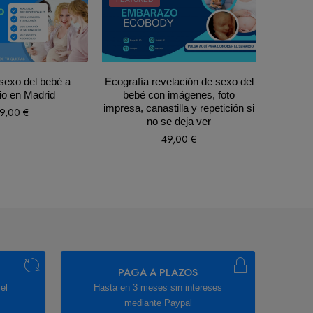
sexo del bebé a
Ecografía revelación de sexo del
3 sesion
io en Madrid
bebé con imágenes, foto
minut
impresa, canastilla y repetición si
me
9,00
€
no se deja ver
49,00
€
PAGA A PLAZOS
el
Hasta en 3 meses sin intereses
mediante Paypal