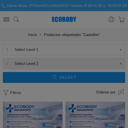
Llame ahora: 917864421/636255157 Horario: 9:30-14:30 y 15:30-21:30
Inicio
Productos etiquetados “Castellón”
Select Level 1
Select Level 2
SELECT
Ordenar por
Filtros