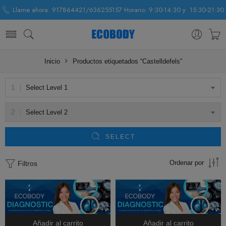
Llame ahora: 917864421/636255157 Horario: 9:30-14:30 y 15:30-21:30
Inicio
Productos etiquetados “Castelldefels”
Select Level 1
Select Level 2
SELECT
Ordenar por
Filtros
Añadir al carrito
Añadir al carrito