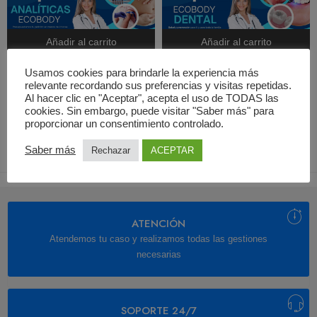
Añadir al carrito
Añadir al carrito
Seminograma en Fuenlabrada
Limpieza dental en Madrid
Usamos cookies para brindarle la experiencia más
relevante recordando sus preferencias y visitas repetidas.
100,00
€
30,00
€
Al hacer clic en "Aceptar", acepta el uso de TODAS las
cookies. Sin embargo, puede visitar "Saber más" para
proporcionar un consentimiento controlado.
Saber más
Rechazar
ACEPTAR
ATENCIÓN
Atendemos tu caso y realizamos todas las gestiones
necesarias
SOPORTE 24/7