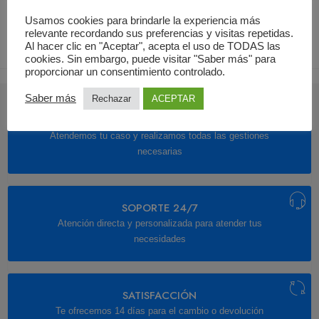
Usamos cookies para brindarle la experiencia más
relevante recordando sus preferencias y visitas repetidas.
Al hacer clic en "Aceptar", acepta el uso de TODAS las
cookies. Sin embargo, puede visitar "Saber más" para
proporcionar un consentimiento controlado.
Saber más
Rechazar
ACEPTAR
ATENCIÓN
Atendemos tu caso y realizamos todas las gestiones
necesarias
SOPORTE 24/7
Atención directa y personalizada para atender tus
necesidades
SATISFACCIÓN
Te ofrecemos 14 días para el cambio o devolución