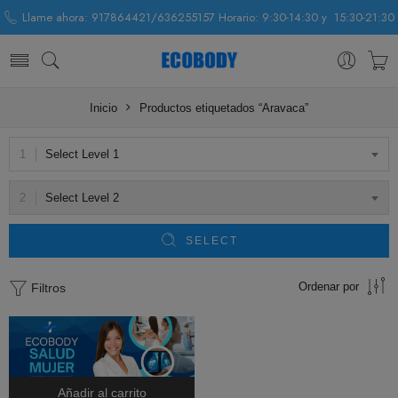
Llame ahora: 917864421/636255157 Horario: 9:30-14:30 y 15:30-21:30
Inicio
Productos etiquetados “Aravaca”
Select Level 1
Select Level 2
SELECT
Ordenar por
Filtros
Añadir al carrito