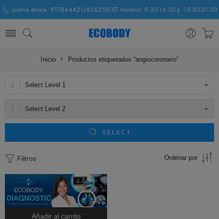
Llame ahora: 917864421/636255157 Horario: 9:30-14:30 y 15:30-21:30
Inicio
Productos etiquetados “angiocoronario”
Select Level 1
Select Level 2
SELECT
Ordenar por
Filtros
Añadir al carrito