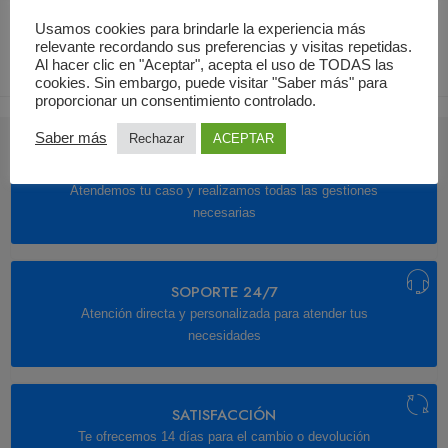
Usamos cookies para brindarle la experiencia más
relevante recordando sus preferencias y visitas repetidas.
Al hacer clic en "Aceptar", acepta el uso de TODAS las
cookies. Sin embargo, puede visitar "Saber más" para
proporcionar un consentimiento controlado.
Saber más
Rechazar
ACEPTAR
ATENCIÓN
Atendemos tu caso y realizamos todas las gestiones
necesarias
SOPORTE 24/7
Atención directa y personalizada para atender tus
necesidades
SATISFACCIÓN
Te ofrecemos 14 días para el cambio o devolución