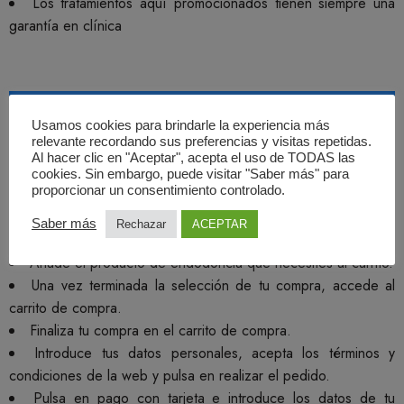
Los tratamientos aquí promocionados tienen siempre una
garantía en clínica
Usamos cookies para brindarle la experiencia más
COMPRA ONLINE Y RESERVA
relevante recordando sus preferencias y visitas repetidas.
TU CITA
Al hacer clic en "Aceptar", acepta el uso de TODAS las
cookies. Sin embargo, puede visitar "Saber más" para
proporcionar un consentimiento controlado.
Saber más
Rechazar
ACEPTAR
Añade el producto de endodoncia que necesites al carrito.
Una vez terminada la selección de tu compra, accede al
carrito de compra.
Finaliza tu compra en el carrito de compra.
Introduce tus datos personales, acepta los términos y
condiciones de la web y pulsa en realizar el pedido.
Pulsa en pago con tarjeta e introduce los datos de tu