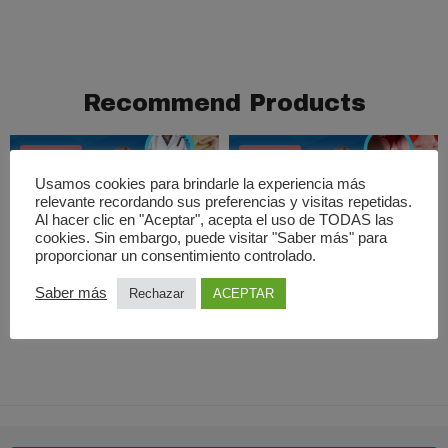
Recommend Products
FEATURED
FEATURED
Usamos cookies para brindarle la experiencia más
relevante recordando sus preferencias y visitas repetidas.
Al hacer clic en "Aceptar", acepta el uso de TODAS las
Añadir al carrito
Añadir al carrito
cookies. Sin embargo, puede visitar "Saber más" para
proporcionar un consentimiento controlado.
Seminograma en Fuenlabrada
Limpieza dental en Madrid
100,00
€
30,00
€
Saber más
Rechazar
ACEPTAR