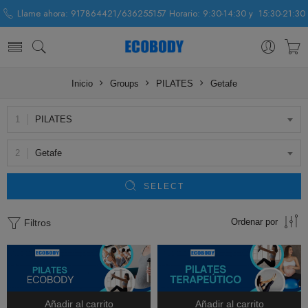
Llame ahora: 917864421/636255157 Horario: 9:30-14:30 y 15:30-21:30
Inicio
Groups
PILATES
Getafe
PILATES
Getafe
SELECT
Ordenar por
Filtros
Añadir al carrito
Añadir al carrito