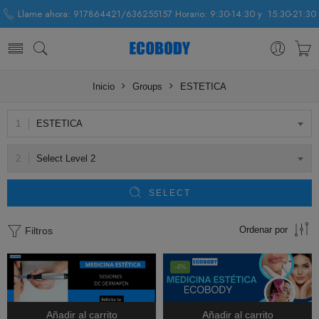
Llame ahora: 917864421/636255157 Horario: 9:30-14:30 y 15:30-21:30
Inicio
Groups
ESTETICA
ESTETICA
Select Level 2
SELECT
Ordenar por
Filtros
-4%
Añadir al carrito
Añadir al carrito