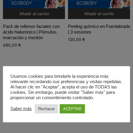
Añadir al carrito
Añadir al carrito
Pack de rellenos faciales con
Peeling químico en Fuenlabrada
ácido hialurónico | Pómulos,
| 3 sesiones
marcación y mentón
120,00
€
680,00
€
Usamos cookies para brindarle la experiencia más
relevante recordando sus preferencias y visitas repetidas.
Al hacer clic en "Aceptar", acepta el uso de TODAS las
cookies. Sin embargo, puede visitar "Saber más" para
Añadir al carrito
Añadir al carrito
proporcionar un consentimiento controlado.
Peeling químico en Mejorada
Reducción de papada en
Saber más
Rechazar
ACEPTAR
del Campo | 3 sesiones
Fuenlabrada
120,00
€
95,00
€